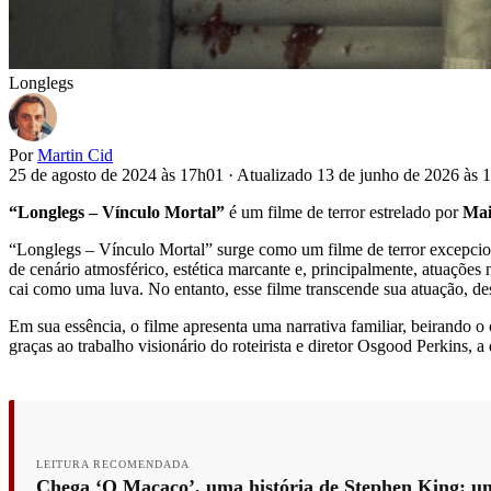
Longlegs
Por
Martin Cid
25 de agosto de 2024 às 17h01
·
Atualizado 13 de junho de 2026 às
“Longlegs – Vínculo Mortal”
é um filme de terror estrelado por
Mai
“Longlegs – Vínculo Mortal” surge como um filme de terror excepcion
de cenário atmosférico, estética marcante e, principalmente, atuaçõe
cai como uma luva. No entanto, esse filme transcende sua atuação, de
Em sua essência, o filme apresenta uma narrativa familiar, beirando o
graças ao trabalho visionário do roteirista e diretor Osgood Perkins
LEITURA RECOMENDADA
Chega ‘O Macaco’, uma história de Stephen King: um 