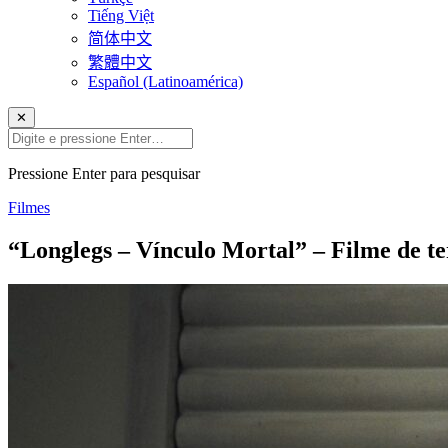
Tiếng Việt
简体中文
繁體中文
Español (Latinoamérica)
✕
Pressione Enter para pesquisar
Filmes
“Longlegs – Vínculo Mortal” – Filme de te