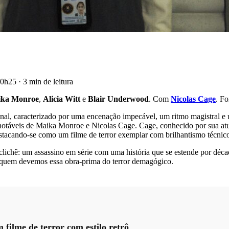
 10h25
·
3 min de leitura
ka Monroe
,
Alicia Witt
e
Blair Underwood
. Com
Nicolas Cage
. Fo
al, caracterizado por uma encenação impecável, um ritmo magistral e 
s notáveis de Maika Monroe e Nicolas Cage. Cage, conhecido por sua at
stacando-se como um filme de terror exemplar com brilhantismo técnico,
 clichê: um assassino em série com uma história que se estende por déca
, a quem devemos essa obra-prima do terror demagógico.
filme de terror com estilo retrô