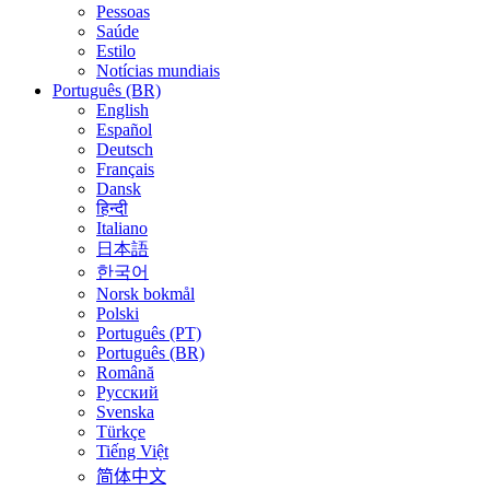
Pessoas
Saúde
Estilo
Notícias mundiais
Português (BR)
English
Español
Deutsch
Français
Dansk
हिन्दी
Italiano
日本語
한국어
Norsk bokmål
Polski
Português (PT)
Português (BR)
Română
Русский
Svenska
Türkçe
Tiếng Việt
简体中文