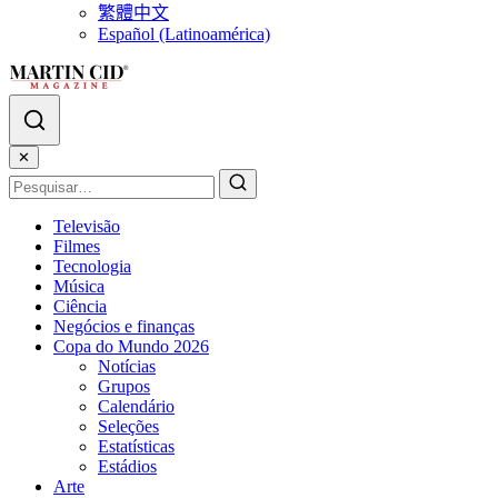
繁體中文
Español (Latinoamérica)
✕
Televisão
Filmes
Tecnologia
Música
Ciência
Negócios e finanças
Copa do Mundo 2026
Notícias
Grupos
Calendário
Seleções
Estatísticas
Estádios
Arte