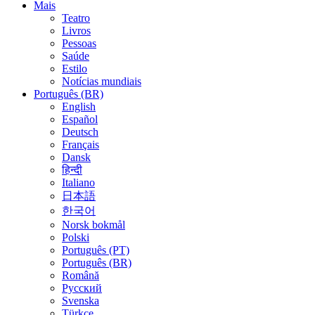
Mais
Teatro
Livros
Pessoas
Saúde
Estilo
Notícias mundiais
Português (BR)
English
Español
Deutsch
Français
Dansk
हिन्दी
Italiano
日本語
한국어
Norsk bokmål
Polski
Português (PT)
Português (BR)
Română
Русский
Svenska
Türkçe