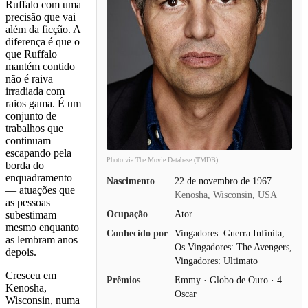
Ruffalo com uma
precisão que vai
além da ficção. A
diferença é que o
que Ruffalo
mantém contido
não é raiva
irradiada com
raios gama. É um
conjunto de
trabalhos que
continuam
escapando pela
Photo via The Movie Database (TMDB)
borda do
enquadramento
Nascimento
22 de novembro de 1967
— atuações que
Kenosha, Wisconsin, USA
as pessoas
Ocupação
Ator
subestimam
mesmo enquanto
Conhecido por
Vingadores: Guerra Infinita,
as lembram anos
Os Vingadores: The Avengers,
depois.
Vingadores: Ultimato
Cresceu em
Prêmios
Emmy · Globo de Ouro · 4
Kenosha,
Oscar
Wisconsin, numa