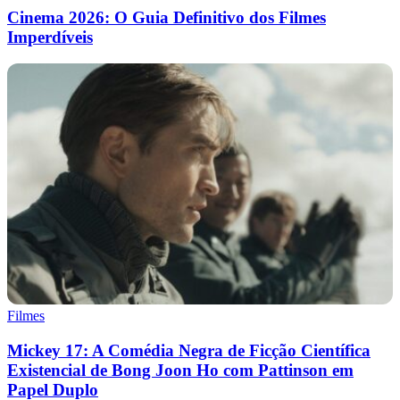
Cinema 2026: O Guia Definitivo dos Filmes
Imperdíveis
Filmes
Mickey 17: A Comédia Negra de Ficção Científica
Existencial de Bong Joon Ho com Pattinson em
Papel Duplo