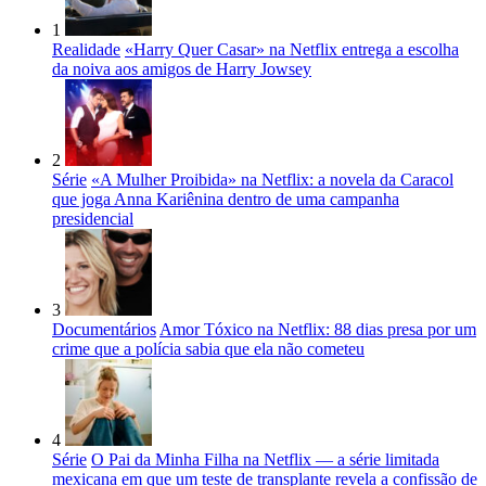
1
Realidade
«Harry Quer Casar» na Netflix entrega a escolha
da noiva aos amigos de Harry Jowsey
2
Série
«A Mulher Proibida» na Netflix: a novela da Caracol
que joga Anna Kariênina dentro de uma campanha
presidencial
3
Documentários
Amor Tóxico na Netflix: 88 dias presa por um
crime que a polícia sabia que ela não cometeu
4
Série
O Pai da Minha Filha na Netflix — a série limitada
mexicana em que um teste de transplante revela a confissão de