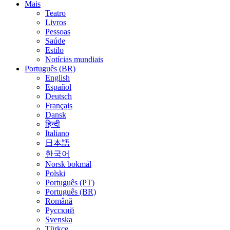
Mais
Teatro
Livros
Pessoas
Saúde
Estilo
Notícias mundiais
Português (BR)
English
Español
Deutsch
Français
Dansk
हिन्दी
Italiano
日本語
한국어
Norsk bokmål
Polski
Português (PT)
Português (BR)
Română
Русский
Svenska
Türkçe