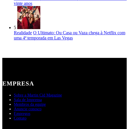
vinte anos
5
Realidade
O Ultimato: Ou Casa ou Vaza chega à Netflix com
uma 4ª temporada em Las Vegas
EMPRESA
Sobre a Martin Cid Magazine
Sala de Imprensa
Membros da equipe
Anuncie conosco
Empregos
Contato