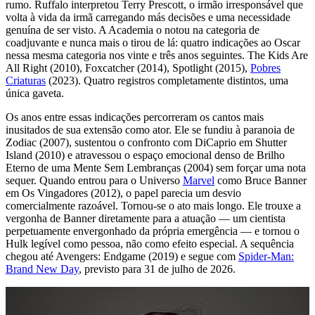
rumo. Ruffalo interpretou Terry Prescott, o irmão irresponsável que
volta à vida da irmã carregando más decisões e uma necessidade
genuína de ser visto. A Academia o notou na categoria de
coadjuvante e nunca mais o tirou de lá: quatro indicações ao Oscar
nessa mesma categoria nos vinte e três anos seguintes. The Kids Are
All Right (2010), Foxcatcher (2014), Spotlight (2015),
Pobres
Criaturas
(2023). Quatro registros completamente distintos, uma
única gaveta.
Os anos entre essas indicações percorreram os cantos mais
inusitados de sua extensão como ator. Ele se fundiu à paranoia de
Zodiac (2007), sustentou o confronto com DiCaprio em Shutter
Island (2010) e atravessou o espaço emocional denso de Brilho
Eterno de uma Mente Sem Lembranças (2004) sem forçar uma nota
sequer. Quando entrou para o Universo
Marvel
como Bruce Banner
em Os Vingadores (2012), o papel parecia um desvio
comercialmente razoável. Tornou-se o ato mais longo. Ele trouxe a
vergonha de Banner diretamente para a atuação — um cientista
perpetuamente envergonhado da própria emergência — e tornou o
Hulk legível como pessoa, não como efeito especial. A sequência
chegou até Avengers: Endgame (2019) e segue com
Spider-Man:
Brand New Day
, previsto para 31 de julho de 2026.