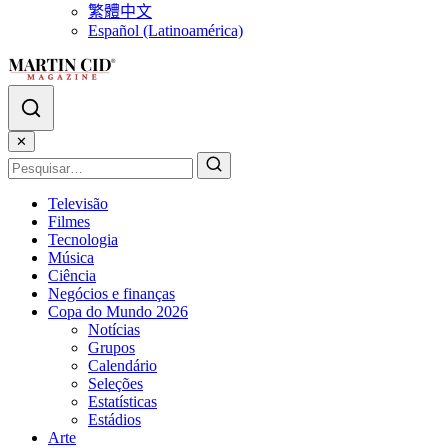
繁體中文
Español (Latinoamérica)
✕
Televisão
Filmes
Tecnologia
Música
Ciência
Negócios e finanças
Copa do Mundo 2026
Notícias
Grupos
Calendário
Seleções
Estatísticas
Estádios
Arte