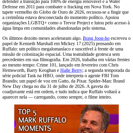
defender a transição para 100% de energia renovável e a Water
Defense em 2011 para combater o fracking em Nova York. No
tapete vermelho do Globo de Ouro de 2026, recusou-se a fingir que
a cerimônia estava desconectada do momento político. Apoiou
organizações LGBTQ+ como o Trevor Project e lutou pelo acesso à
água limpa em comunidades abandonadas pelo sistema.
Os últimos dezoito meses aceleraram algo.
Bong Joon-ho
escreveu o
papel de Kenneth Marshall em Mickey 17 (2025) pensando em
Ruffalo: um político megalomaníaco e suscetível à frente de uma
missão de colonização espacial. Uma teatralidade grotesca sem
precedentes em sua filmografia. Em 2026, trabalha em várias frentes
ao mesmo tempo: Crime 101, lançado em fevereiro com Chris
Hemsworth, Barry Keoghan e
Halle Berry
; a segunda temporada da
série policial Task na HBO, onde interpreta o agente FBI Tom
Brandis; um papel de voz em Gatto, da Pixar. Spider-Man: Brand
New Day chega no dia 31 de julho de 2026. A gaveta do
coadjuvante está em ordem, e tudo indica que Ruffalo voltará a
aparecer nela — carregando, como sempre, o filme inteiro.