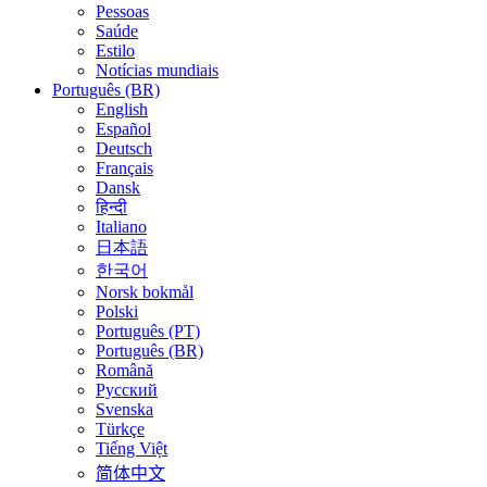
Pessoas
Saúde
Estilo
Notícias mundiais
Português (BR)
English
Español
Deutsch
Français
Dansk
हिन्दी
Italiano
日本語
한국어
Norsk bokmål
Polski
Português (PT)
Português (BR)
Română
Русский
Svenska
Türkçe
Tiếng Việt
简体中文