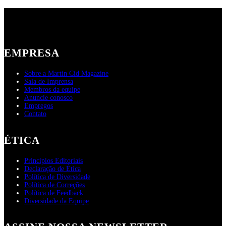
posts
EMPRESA
Sobre a Martin Cid Magazine
Sala de Imprensa
Membros da equipe
Anuncie conosco
Empregos
Contato
ÉTICA
Princípios Editoriais
Declaração de Ética
Política de Diversidade
Política de Correções
Política de Feedback
Diversidade da Equipe