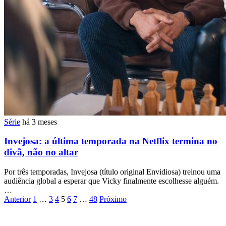
Série
há 3 meses
Invejosa: a última temporada na Netflix termina no
divã, não no altar
Por três temporadas, Invejosa (título original Envidiosa) treinou uma
audiência global a esperar que Vicky finalmente escolhesse alguém.
…
Paginação
Anterior
1
…
3
4
5
6
7
…
48
Próximo
de