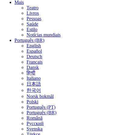
Mais
Teatro
Livros
Pessoas
Saúde
Estilo
Notícias mundiais
Português (BR)
English
Español
Deutsch
Français
Dansk
हिन्दी
Italiano
日本語
한국어
Norsk bokmål
Polski
Português (PT)
Português (BR)
Română
Русский
Svenska
Türkçe