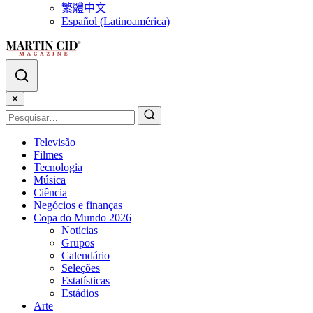
繁體中文
Español (Latinoamérica)
✕
Televisão
Filmes
Tecnologia
Música
Ciência
Negócios e finanças
Copa do Mundo 2026
Notícias
Grupos
Calendário
Seleções
Estatísticas
Estádios
Arte