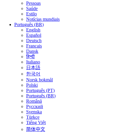
Pessoas
Saúde
Estilo
Notícias mundiais
Português (BR)
English
Español
Deutsch
Français
Dansk
हिन्दी
Italiano
日本語
한국어
Norsk bokmål
Polski
Português (PT)
Português (BR)
Română
Русский
Svenska
Türkçe
Tiếng Việt
简体中文