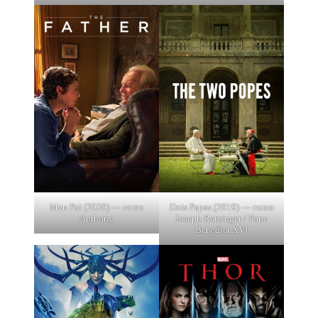
Meu Pai (2020) — como
Dois Papas (2019) — como
Anthony
Joseph Ratzinger / Pope
Benedict XVI