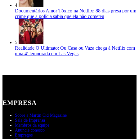
4
Documentários
Amor Tóxico na Netflix: 88 dias presa por um
crime que a polícia sabia que ela não cometeu
5
Realidade
O Ultimato: Ou Casa ou Vaza chega à Netflix com
uma 4ª temporada em Las Vegas
EMPRESA
Sobre a Martin Cid Magazine
Sala de Imprensa
Membros da equipe
Anuncie conosco
Empregos