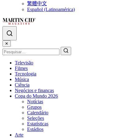
繁體中文
Español (Latinoamérica)
✕
Televisão
Filmes
Tecnologia
Música
Ciência
Negócios e finanças
Copa do Mundo 2026
Notícias
Grupos
Calendário
Seleções
Estatísticas
Estádios
Arte