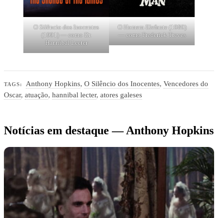
O Silêncio dos Inocentes
O Homem Elefante (1980)
(1991) — como Dr.
— como Frederick Treves
Hannibal Lecter
Anthony Hopkins
,
O Silêncio dos Inocentes
,
Vencedores do
TAGS:
Oscar
,
atuação
,
hannibal lecter
,
atores galeses
Notícias em destaque — Anthony Hopkins