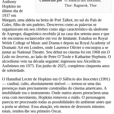
Conhecido por
O Silêncio dos Inocentes,
Anthony
Thor: Ragnarok, Thor
Hopkins no
último dia de
1937 em
Margam, uma aldeia na beira de Port Talbot, no sul do País de
Gales, filho de um padeiro. Descreveu como as palavras se
organizavam em seu cérebro como algo característico da síndrome
de Asperger, diagnóstico recebido já na casa dos setenta anos e que
ele encontrou esclarecedor em vez de limitante. Estudou no Royal
Welsh College of Music and Drama e depois na Royal Academy of
Dramatic Art em Londres, onde Laurence Olivier o encorajou a se
juntar ao National Theatre. Seu debut no cinema foi em 1968 em
O
Leão no Inverno
, ao lado de Peter O’Toole e Katharine Hepburn. O
alcoolismo veio na década seguinte; ingressou nos Alcoólicos
Anônimos em 1975. Em junho de 2025, completou cinquenta anos
de sobriedade.
O Hannibal Lecter de Hopkins em
O Silêncio dos Inocentes
(1991)
— canibal, culto, absolutamente imóvel — tornou-se uma das
presenças mais precisamente construídas do cinema americano. A
imobilidade era o instrumento. Onde outros atores preenchem uma
cena com movimento, Hopkins removeu o ruído. O personagem
parecia ter processado todas as possibilidades do ambiente antes que
a porta se abrisse. Essa atuação, em menos de dezesseis minutos
totais, rendeu-lhe seu primeiro Oscar.