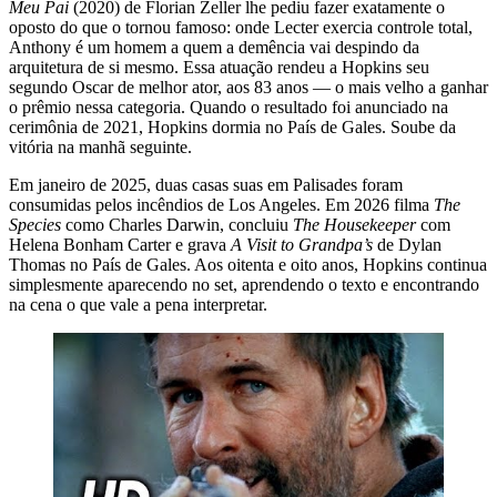
Meu Pai
(2020) de Florian Zeller lhe pediu fazer exatamente o
oposto do que o tornou famoso: onde Lecter exercia controle total,
Anthony é um homem a quem a demência vai despindo da
arquitetura de si mesmo. Essa atuação rendeu a Hopkins seu
segundo Oscar de melhor ator, aos 83 anos — o mais velho a ganhar
o prêmio nessa categoria. Quando o resultado foi anunciado na
cerimônia de 2021, Hopkins dormia no País de Gales. Soube da
vitória na manhã seguinte.
Em janeiro de 2025, duas casas suas em Palisades foram
consumidas pelos incêndios de Los Angeles. Em 2026 filma
The
Species
como Charles Darwin, concluiu
The Housekeeper
com
Helena Bonham Carter e grava
A Visit to Grandpa’s
de Dylan
Thomas no País de Gales. Aos oitenta e oito anos, Hopkins continua
simplesmente aparecendo no set, aprendendo o texto e encontrando
na cena o que vale a pena interpretar.