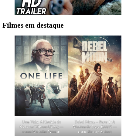
Filmes em destaque
Uma Vida: A História de
Rebel Moon – Parte 1: A
Nicholas Winton (2023) —
Menina do Fogo (2023) —
como Nicholas Winton
como Jimmy (voice)