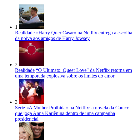
1
Realidade
«Harry Quer Casar» na Netflix entrega a escolha
da noiva aos amigos de Harry Jowsey
2
Realidade
“O Ultimato: Queer Love” da Netflix retorna em
uma temporada explosiva sobre os limites do amor
3
Série
«A Mulher Proibida» na Netflix: a novela da Caracol
que joga Anna Kariênina dentro de uma campanha
presidencial