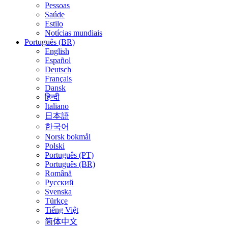
Pessoas
Saúde
Estilo
Notícias mundiais
Português (BR)
English
Español
Deutsch
Français
Dansk
हिन्दी
Italiano
日本語
한국어
Norsk bokmål
Polski
Português (PT)
Português (BR)
Română
Русский
Svenska
Türkçe
Tiếng Việt
简体中文