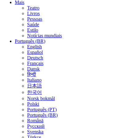
Mais
Teatro
Livros
Pessoas
Saúde
Estilo
Notícias mundiais
Português (BR)
English
Español
Deutsch
Français
Dansk
हिन्दी
Italiano
日本語
한국어
Norsk bokmål
Polski
Português (PT)
Português (BR)
Română
Русский
Svenska
Türkçe