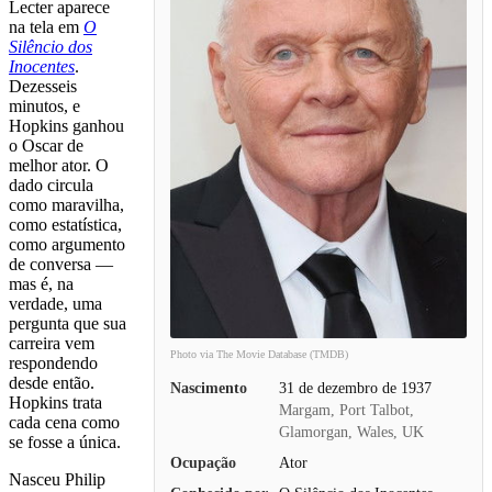
Lecter aparece
na tela em
O
Silêncio dos
Inocentes
.
Dezesseis
minutos, e
Hopkins ganhou
o Oscar de
melhor ator. O
dado circula
como maravilha,
como estatística,
como argumento
de conversa —
mas é, na
verdade, uma
pergunta que sua
carreira vem
Photo via The Movie Database (TMDB)
respondendo
desde então.
Nascimento
31 de dezembro de 1937
Hopkins trata
Margam, Port Talbot,
cada cena como
Glamorgan, Wales, UK
se fosse a única.
Ocupação
Ator
Nasceu Philip