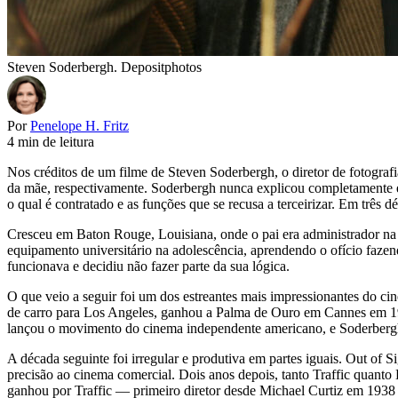
Steven Soderbergh. Depositphotos
Por
Penelope H. Fritz
4 min de leitura
Nos créditos de um filme de Steven Soderbergh, o diretor de fotogr
da mãe, respectivamente. Soderbergh nunca explicou completamente es
o qual é contratado e as funções que se recusa a terceirizar. Em três
Cresceu em Baton Rouge, Louisiana, onde o pai era administrador na
equipamento universitário na adolescência, aprendendo o ofício faz
funcionava e decidiu não fazer parte da sua lógica.
O que veio a seguir foi um dos estreantes mais impressionantes do c
de carro para Los Angeles, ganhou a Palma de Ouro em Cannes em 198
lançou o movimento do cinema independente americano, e Soderbergh, f
A década seguinte foi irregular e produtiva em partes iguais. Out of
precisão ao cinema comercial. Dois anos depois, tanto Traffic quant
ganhou por Traffic — primeiro diretor desde Michael Curtiz em 1938 