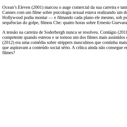
Ocean’s Eleven (2001) marcou o auge comercial da sua carreira e t
Cannes com um filme sobre psicologia sexual estava realizando um d
Hollywood podia montar — e filmando cada plano ele mesmo, sob pse
sequências do golpe, filmou Che: quatro horas sobre Ernesto Guevara
A tensão na carreira de Soderbergh nunca se resolveu. Contágio (201
competente quando estreou e se tornou um dos filmes mais assistid
(2012) era uma comédia sobre strippers masculinos que continha mais
que aspiravam a conteúdo social sério. A crítica ainda não consegue
filmes?