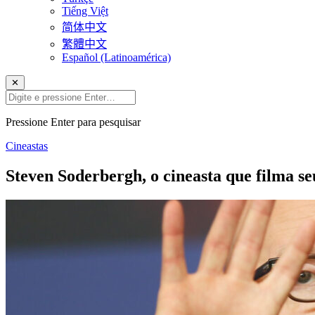
Tiếng Việt
简体中文
繁體中文
Español (Latinoamérica)
✕
Pressione Enter para pesquisar
Cineastas
Steven Soderbergh, o cineasta que filma s