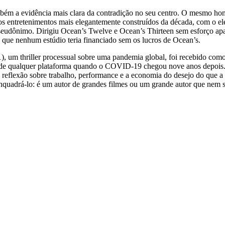
ambém a evidência mais clara da contradição no seu centro. O mesmo 
os entretenimentos mais elegantemente construídos da década, com o el
udônimo. Dirigiu Ocean’s Twelve e Ocean’s Thirteen sem esforço apar
 que nenhum estúdio teria financiado sem os lucros de Ocean’s.
1), um thriller processual sobre uma pandemia global, foi recebido co
os de qualquer plataforma quando o COVID-19 chegou nove anos depoi
 reflexão sobre trabalho, performance e a economia do desejo do que a 
 enquadrá-lo: é um autor de grandes filmes ou um grande autor que nem 