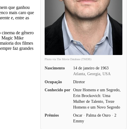
homem que ganhou
enco mais caro que
ente e, entre as
mo cinema de gênero
s. Magic Mike
maioria dos filmes
sempre faz grandes
Photo via The Movie Database (TMDB)
Nascimento
14 de janeiro de 1963
Atlanta, Georgia, USA
Ocupação
Diretor
Conhecido por
Onze Homens e um Segredo,
Erin Brockovich: Uma
Mulher de Talento, Treze
Homens e um Novo Segredo
Prêmios
Oscar · Palma de Ouro · 2
Emmy