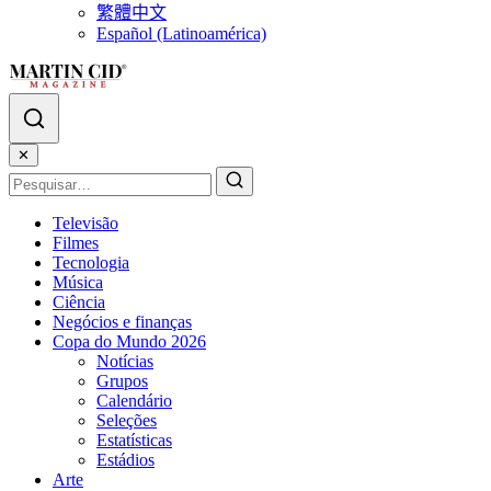
繁體中文
Español (Latinoamérica)
✕
Televisão
Filmes
Tecnologia
Música
Ciência
Negócios e finanças
Copa do Mundo 2026
Notícias
Grupos
Calendário
Seleções
Estatísticas
Estádios
Arte