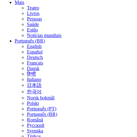
Mais
Teatro
Livros
Pessoas
Saúde
Estilo
Notícias mundiais
Português (BR)
English
Español
Deutsch
Français
Dansk
हिन्दी
Italiano
日本語
한국어
Norsk bokmål
Polski
Português (PT)
Português (BR)
Română
Русский
Svenska
Türkçe