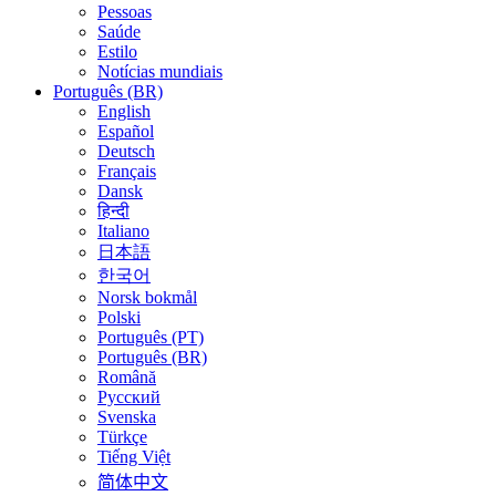
Pessoas
Saúde
Estilo
Notícias mundiais
Português (BR)
English
Español
Deutsch
Français
Dansk
हिन्दी
Italiano
日本語
한국어
Norsk bokmål
Polski
Português (PT)
Português (BR)
Română
Русский
Svenska
Türkçe
Tiếng Việt
简体中文