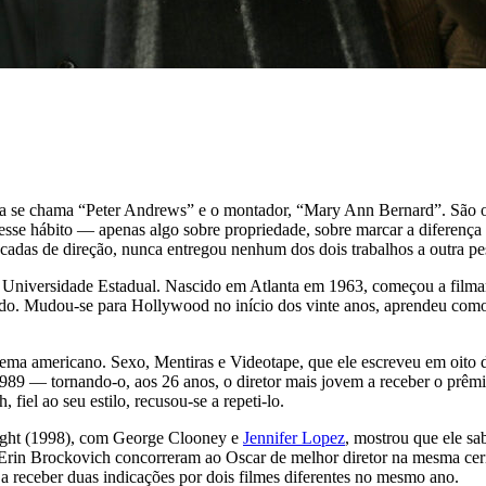
afia se chama “Peter Andrews” e o montador, “Mary Ann Bernard”. São 
se hábito — apenas algo sobre propriedade, sobre marcar a diferença 
 décadas de direção, nunca entregou nenhum dos dois trabalhos a outra pe
 Universidade Estadual. Nascido em Atlanta em 1963, começou a filma
endo. Mudou-se para Hollywood no início dos vinte anos, aprendeu com
inema americano. Sexo, Mentiras e Videotape, que ele escreveu em oito
9 — tornando-o, aos 26 anos, o diretor mais jovem a receber o prêmi
iel ao seu estilo, recusou-se a repeti-lo.
 Sight (1998), com George Clooney e
Jennifer Lopez
, mostrou que ele sab
o Erin Brockovich concorreram ao Oscar de melhor diretor na mesma cer
a receber duas indicações por dois filmes diferentes no mesmo ano.